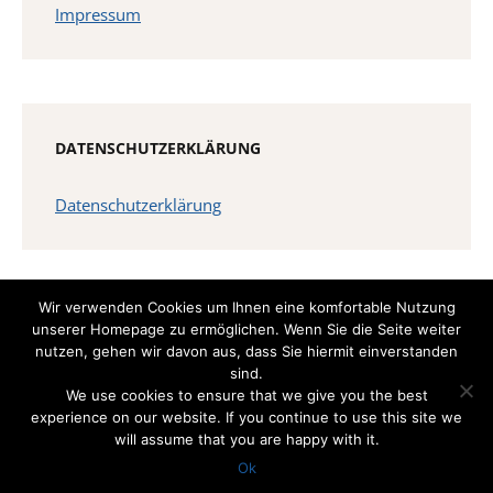
Impressum
DATENSCHUTZERKLÄRUNG
Datenschutzerklärung
Wir verwenden Cookies um Ihnen eine komfortable Nutzung
unserer Homepage zu ermöglichen. Wenn Sie die Seite weiter
nutzen, gehen wir davon aus, dass Sie hiermit einverstanden
sind.
We use cookies to ensure that we give you the best
Copyright © 2026 SensAR
experience on our website. If you continue to use this site we
Theme by
AcademiaThemes
will assume that you are happy with it.
Ok